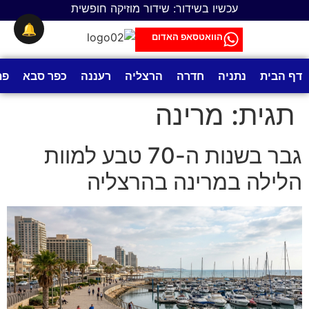
לתוכן
עכשיו בשידור: שידור מוזיקה חופשית
🔔
הוואטסאפ האדום
דף הבית
נתניה
חדרה
הרצליה
רעננה
כפר סבא
פת
תגית:
מרינה
גבר בשנות ה-70 טבע למוות
הלילה במרינה בהרצליה