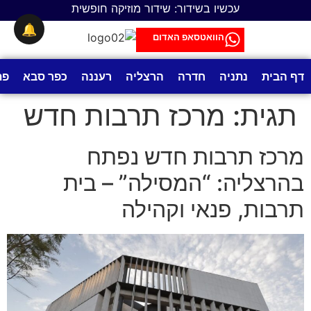
לתוכן
עכשיו בשידור: שידור מוזיקה חופשית
🔔
הוואטסאפ האדום
דף הבית
נתניה
חדרה
הרצליה
רעננה
כפר סבא
פת
תגית:
מרכז תרבות חדש
מרכז תרבות חדש נפתח
בהרצליה: “המסילה” – בית
תרבות, פנאי וקהילה