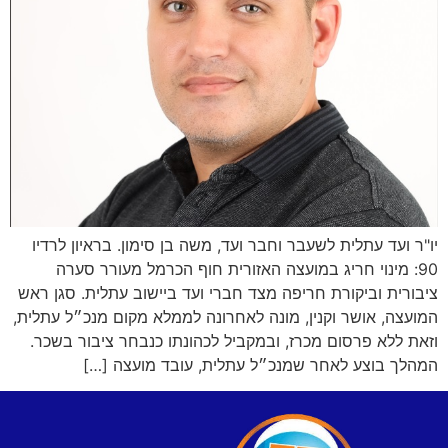
יו"ר ועד עתלית לשעבר וחבר ועד, משה בן סימון. בראיון לרדיו
90: מינוי חריג במועצה האזורית חוף הכרמל מעורר סערה
ציבורית וביקורת חריפה מצד חברי ועד ביישוב עתלית. סגן ראש
המועצה, אושר וקנין, מונה לאחרונה לממלא מקום מנכ״ל עתלית,
וזאת ללא פרסום מכרז, ובמקביל לכהונתו כנבחר ציבור בשכר.
המהלך בוצע לאחר שמנכ״ל עתלית, עובד מועצה […]