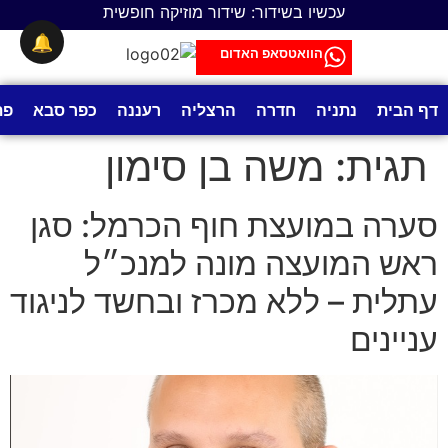
לתוכן
עכשיו בשידור: שידור מוזיקה חופשית
🔔
הוואטסאפ האדום
דף הבית
נתניה
חדרה
הרצליה
רעננה
כפר סבא
פת
תגית:
משה בן סימון
סערה במועצת חוף הכרמל: סגן
ראש המועצה מונה למנכ״ל
עתלית – ללא מכרז ובחשד לניגוד
עניינים