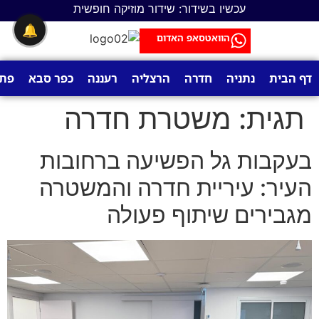
לתוכן
עכשיו בשידור: שידור מוזיקה חופשית
🔔
הוואטסאפ האדום
דף הבית
נתניה
חדרה
הרצליה
רעננה
כפר סבא
פתח
תגית:
משטרת חדרה
בעקבות גל הפשיעה ברחובות
העיר: עיריית חדרה והמשטרה
מגבירים שיתוף פעולה