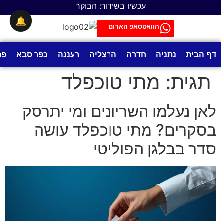
לתוכן
עכשיו בשידור: הבוקר
🔔
הוואטסאפ האדום
דף הבית
נתניה
חדרה
הרצליה
רעננה
כפר סבא
פת
תגית:
מתי טוכפלד
לאן נעלמו השריונים ומי יתרסק
בסקרים? מתי טוכפלד עושה
סדר בבלגן הפוליטי