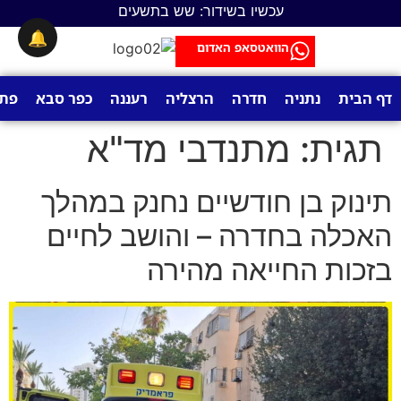
לתוכן
עכשיו בשידור: שש בתשעים
🔔
הוואטסאפ האדום
דף הבית
נתניה
חדרה
הרצליה
רעננה
כפר סבא
פתח
תגית:
מתנדבי מד"א
תינוק בן חודשיים נחנק במהלך
האכלה בחדרה – והושב לחיים
בזכות החייאה מהירה