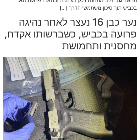
החשד גנב רכב מתחנת דלק בעתלית ובנהיגה פרועה נסע
בכביש תוך סיכון משתמשי הדרך […]
נער כבן 16 נעצר לאחר נהיגה
פרועה בכביש, כשברשותו אקדח,
מחסנית ותחמושת