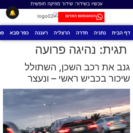
לתוכן
עכשיו בשידור: שידור מוזיקה חופשית
🔔
הוואטסאפ האדום
דף הבית
נתניה
חדרה
הרצליה
רעננה
כפר סבא
פת
תגית:
נהיגה פרועה
גנב את רכב השכן, השתולל
שיכור בכביש ראשי – ונעצר