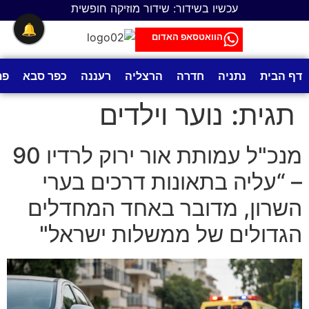
לתוכן
עכשיו בשידור: שידור מוזיקה חופשית
🔔
הוואטסאפ האדום
דף הבית
נתניה
חדרה
הרצליה
רעננה
כפר סבא
פת
תגית:
נוער וילדים
מנכ"ל עמותת אור ירוק לרדיו 90
– “עליה בתאונות דרכים בערי
השרון, מדובר באחד המחדלים
הגדולים של ממשלות ישראל"