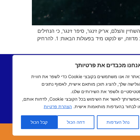
ין והצלם, אריק זינגר, סיפר זינגר, כי הנחילים
הגדולים והצפופים של המזודות נמצאים במרחק של כ 800 מטר מהחוף. לפי הנחיות משרד הבריאות, במקרה של צריבת מדוזה, יש לנקוט מיד בפעולות הבאות: 1. להרחיק
בתשעים
יצירת קשר
נחנו מכבדים את פרטיותך
שעים
תקנון אתר
באתר זה אנו משתמשים בקובצי Cookie כדי לשפר את חווית
ם שישי
מדיניות פרטיות
גלישה שלך, להציג תוכן מותאם אישית, לאסוף נתונים
 אישי
הצהרת נגישות
טטיסטיים ולשפר את השירותים שלנו.
 תיכוני
באפשרותך לאשר את השימוש בכל הקובצי Cookie, לדחות אותם,
אב שואו
ו לבחור בהעדפות מותאמות אישית.
הצהרת פרטיות
שראלי
נהל העדפות
דחה הכול
קבל הכול
אתר נבנה ע"י
מדיה-נט
מומחי האינטרנט של ישראל