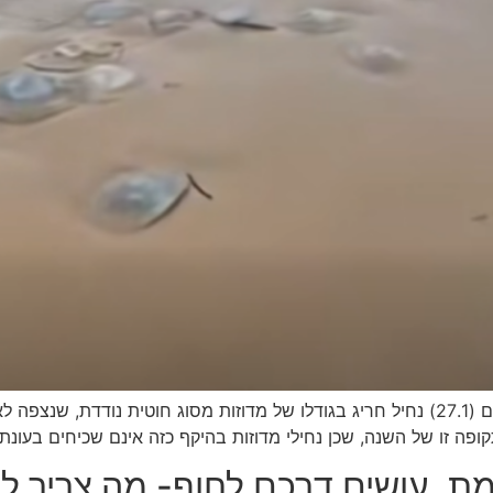
פקח היחידה הימית של רשות הטבע והגנים תיעד היום (27.1) נחיל חריג בגודלו של מדוזות מ
קופה זו של השנה, שכן נחילי מדוזות בהיקף כזה אינם שכיחים בעונ
אמת, עושים דרכם לחוף- מה צריך 