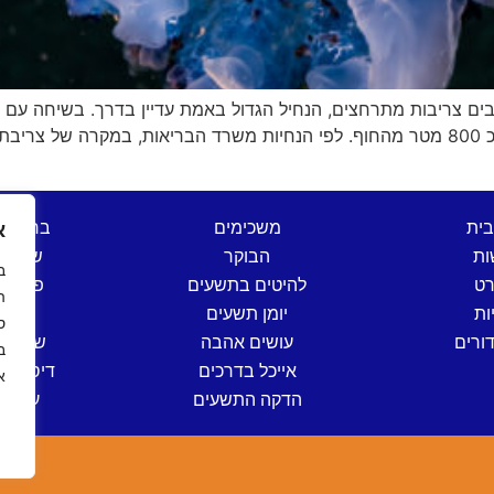
ים צריבות מתרחצים, הנחיל הגדול באמת עדיין בדרך. בשיחה עם השחי
בית
משכימים
ברהנו 
א
ות
הבוקר
שש בת
רט
להיטים בתשעים
פותחי
ה
ות
יומן תשעים
שישי
ס
ורים
עושים אהבה
שישי ים
אייכל בדרכים
דיסק קל
א
הדקה התשעים
ערב י
ה