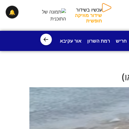
🔔
עכשיו בשידור
שידור מוזיקה חופשית
←
חריש
רמת השרון
אור עקיבא
פרדס חנה
ישובי עמק חפ
)