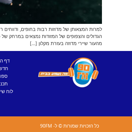
למרות המצאותן של מדוזות רבות בחופים, ודווחים רב
מהעור שיירי מדוזה בעזרת מקלון […]
דף ה
חדש
ספו
תכני
לוח שיד
כל הזכויות שמורות © ל- 90FM