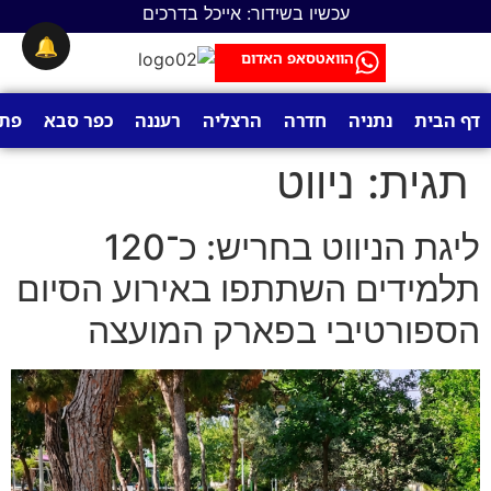
לתוכן
עכשיו בשידור: אייכל בדרכים
🔔
הוואטסאפ האדום
דף הבית
נתניה
חדרה
הרצליה
רעננה
כפר סבא
פתח
תגית:
ניווט
ליגת הניווט בחריש: כ־120
תלמידים השתתפו באירוע הסיום
הספורטיבי בפארק המועצה