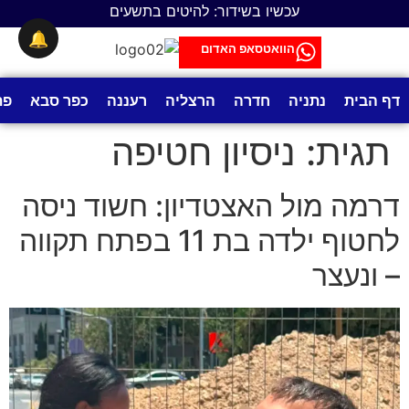
לתוכן
עכשיו בשידור: להיטים בתשעים
🔔
הוואטסאפ האדום
דף הבית
נתניה
חדרה
הרצליה
רעננה
כפר סבא
פת
תגית:
ניסיון חטיפה
דרמה מול האצטדיון: חשוד ניסה
לחטוף ילדה בת 11 בפתח תקווה
– ונעצר