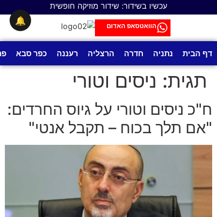
לתוכן
עכשיו בשידור: שידור מוזיקה חופשית
🔔
הוואטסאפ האדום
דף הבית
נתניה
חדרה
הרצליה
רעננה
כפר סבא
פת
תגית:
ניסים וטורי
ח"כ ניסים וטורי על גיוס החרדים:
"אם תלך בכוח – תקבל אנטי"