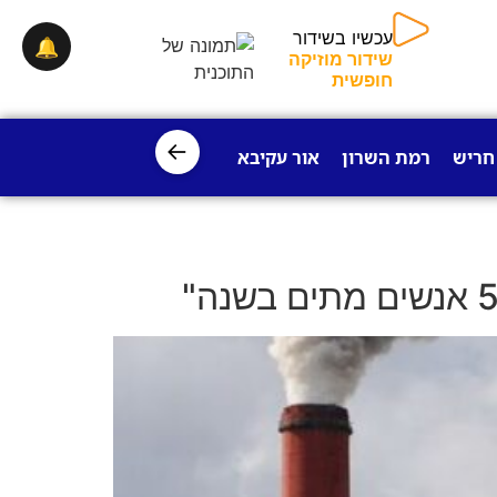
עכשיו בשידור
🔔
שידור מוזיקה
חופשית
←
חריש
רמת השרון
אור עקיבא
פרדס חנה
ישובי עמק חפר