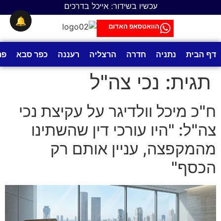
לתוכן
עכשיו בשידור: אייכל בדרכים
🔔
הוואטסאפ האדום
דף הבית
נתניה
חדרה
הרצליה
רעננה
כפר סבא
פת
תגית:
נכי צה"ל
ח"כ מיכל וולדיגר על עקיצת נכי
צה"ל: "היו עורכי דין שהשתינו
מהמקפצה, עניין אותם רק
הכסף"