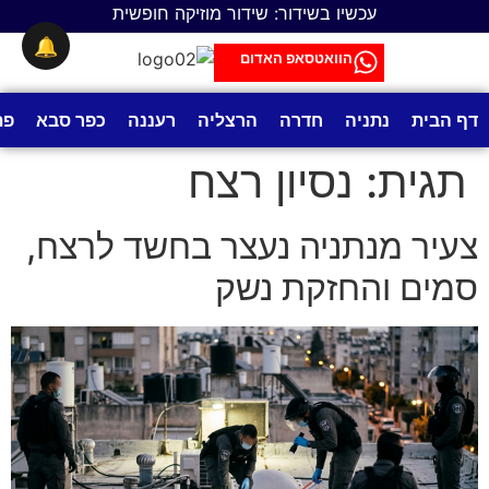
לתוכן
עכשיו בשידור: שידור מוזיקה חופשית
🔔
הוואטסאפ האדום
דף הבית
נתניה
חדרה
הרצליה
רעננה
כפר סבא
פת
תגית:
נסיון רצח
צעיר מנתניה נעצר בחשד לרצח,
סמים והחזקת נשק