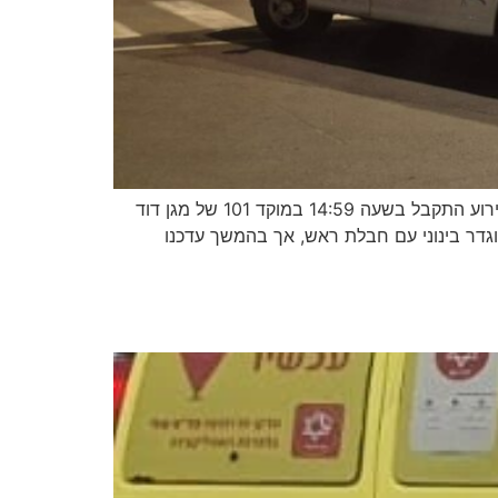
פועל בן 62 נפצע היום (שלישי) באורח קשה לאחר שנפל מגובה של כ־2 מטרים במהלך עבודתו בהרצליה. הדיווח על האירוע התקבל בשעה 14:59 במוקד 101 של מגן דוד
וגדר בינוני עם חבלת ראש, אך בהמשך עדכנו