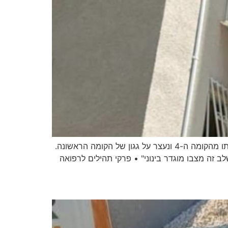
נער כבן 14 מעד מגובה ברחוב יהודה הנשיא בנתניה • חובשי איחוד הצלה סיפרו: "נמסר לנו בזירה כי הוא מעד מחלון ביתו מהקומה ה-4 ונעצר על גגון של הקומה הראשונה.
לב זה מצבו מוגדר בינוני" • פרקי תהילים לרפואה