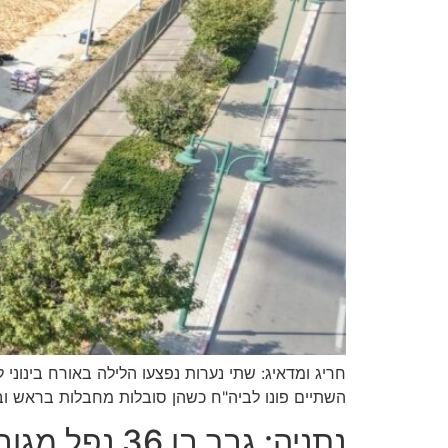
השתיים פונו לביה"ח כשהן סובלות מחבלות בראש וב
נתניה: גבר בן 36 נפל מגובה במהלך עבודתו – ונפצע בינוני