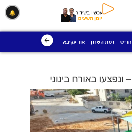
🔔
עכשיו בשידור
יומן תשעים
←
חריש
רמת השרון
אור עקיבא
פרדס חנה
ישובי עמק חפר
ונפצעו באורח בינוני