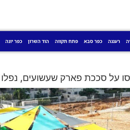
ה
רעננה
כפר סבא
פתח תקווה
הוד השרון
כפר יונה
ו על סככת פארק שעשועים, נפלו – 