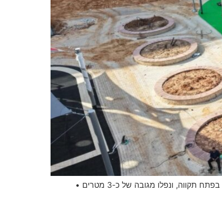
חריג ומדאיג: שתי נערות נפצעו הלילה באורח בינוני לאחר שלדברי הנוכחים הן טיפסו על סככת הצללה בפארק שעשועים בפתח תקווה, ונפלו מגובה של כ-3 מטרים •