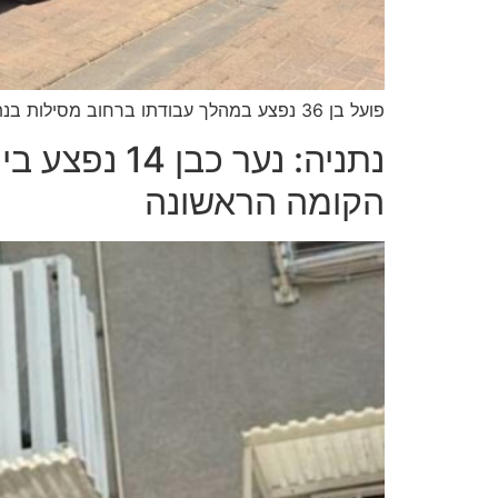
פועל בן 36 נפצע במהלך עבודתו ברחוב מסילות בנתניה לאחר שנפל מגובה • הוא פונה לביה"ח במצב בינוני עם חבלות בגפיים • פרקי תהילים לרפואה
נתניה: נער 
הקומה הראשונה