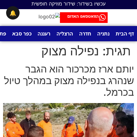
לתוכן
עכשיו בשידור: שידור מוזיקה חופשית
🔔
הוואטסאפ האדום
דף הבית
נתניה
חדרה
הרצליה
רעננה
כפר סבא
פתח
תגית:
נפילה מצוק
יותם ארז מכרכור הוא הגבר
שנהרג בנפילה מצוק במהלך טיול
בכרמל.