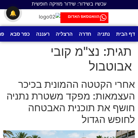
לתוכן
עכשיו בשידור: שידור מוזיקה חופשית
🔔
הוואטסאפ האדום
דף הבית
נתניה
חדרה
הרצליה
רעננה
כפר סבא
פת
תגית:
נצ"מ קובי
אבוטבול
אחרי הקטטה ההמונית בכיכר
העצמאות: מפקד משטרת נתניה
חושף את תוכנית האבטחה
לחופש הגדול