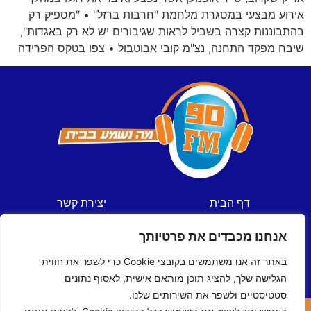
אירוע מבצעי במסגרת מלחמת "חרבות ברזל" • "מספיק רק
בהתבוננות קצרה בשביל לראות שגיבורים יש לא רק באגדות",
שיבח מפקד התחנה, נצ"מ קובי אבוטבול • צפו בטקס הפרידה
דף הבית
יצירת קשר
חדשות
תקנון אתר
אנחנו מכבדים את פרטיותך
ספורט
מדיניות פרטיות
תכניות
הצהרת נגישות
באתר זה אנו משתמשים בקובצי Cookie כדי לשפר את חווית
לוח שידורים
הגלישה שלך, להציג תוכן מותאם אישית, לאסוף נתונים
סטטיסטיים ולשפר את השירותים שלנו.