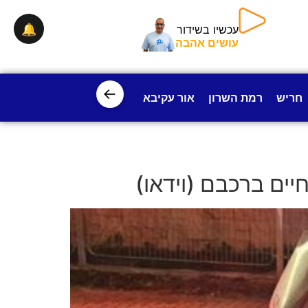
🔔
עכשיו בשידור
עושים אהבה
←
חריש
רמת השרון
אור עקיבא
פרדס חנה
ישובי עמק חפ