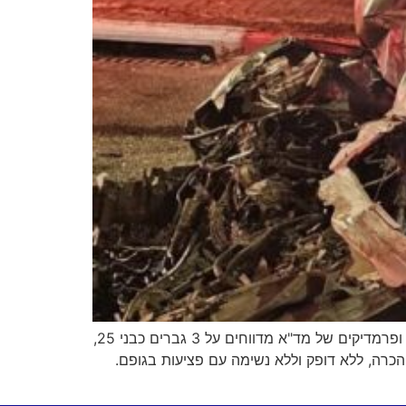
בשעה 22:16 התקבל דיווח במוקד 101 של מד"א במרחב ירקון על 3 גברים שנפצעו בסמוך למושב שדה ורבורג. חובשים ופרמדיקים של מד"א מדווחים על 3 גברים כבני 25,
כרה, ללא דופק וללא נשימה עם פציעות בגופם.