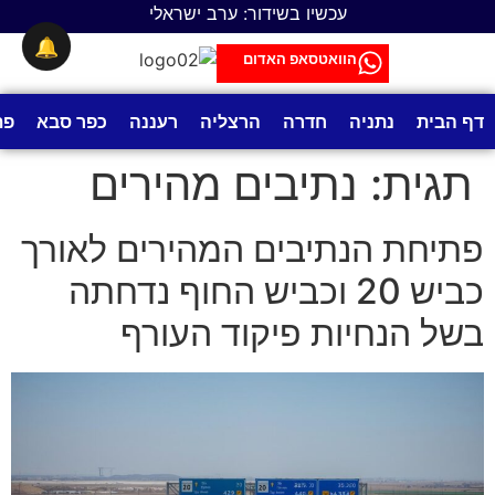
לתוכן
עכשיו בשידור: ערב ישראלי
🔔
הוואטסאפ האדום
דף הבית
נתניה
חדרה
הרצליה
רעננה
כפר סבא
פת
תגית:
נתיבים מהירים
פתיחת הנתיבים המהירים לאורך
כביש 20 וכביש החוף נדחתה
בשל הנחיות פיקוד העורף