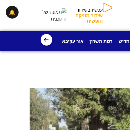
עכשיו בשידור
🔔
שידור מוזיקה
חופשית
←
חריש
רמת השרון
אור עקיבא
פרדס חנה
ישובי עמק חפר