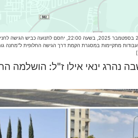
ה נהרג ינאי אילו ז"ל: הושלמה ה