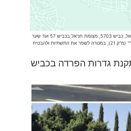
נתיבי ישראל מעדכנים כי החל מהלילה, יום ראשון, 28 בספטמבר 2025, בשעה 22:00, יחסם לתנועה כביש הגישה לחניאל, כביש 5703, מצומת חניאל בכביש 57 ועד שער
הכניסה לישוב. החסימה צפויה להימשך כחצי שנה. העבודות מתקיימות במסגרת הקמת דרך הגישה החלופית ל"מחנה גור" (מ"ק 21), במטרה לשפר את התשתיות ולהבטיח
תקנת גדרות הפרדה בכביש