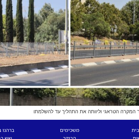
חר המקרה הטראגי וליוותה את התהליך עד להשלמתו
בית
משכימים
ברהנו 
ות
הבוקר
שש בת