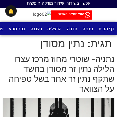
לתוכן
עכשיו בשידור: שידור מוזיקה חופשית
🔔
הוואטסאפ האדום
דף הבית
נתניה
חדרה
הרצליה
רעננה
כפר סבא
פת
תגית:
נתין מסודן
נתניה- שוטרי מחוז מרכז עצרו
הלילה נתין זר מסודן בחשד
שתקף נתין זר אחר בשל טפיחה
על הצוואר