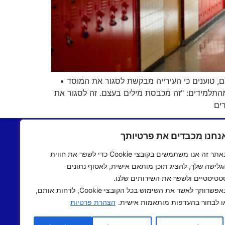
ם, טוענים כי העירייה מבקשת לסגור את המוסד •
 מהתלמידים: "זה מכבסת מילים בעצם. זה לסגור את
ים
בתשעים
יצירת קשר
נחנו מכבדים את פרטיותך
שעים
תקנון אתר
באתר זה אנו משתמשים בקובצי Cookie כדי לשפר את חווית
ם שישי
מדיניות פרטיות
גלישה שלך, להציג תוכן מותאם אישית, לאסוף נתונים
 אישי
הצהרת נגישות
טטיסטיים ולשפר את השירותים שלנו.
 תיכוני
באפשרותך לאשר את השימוש בכל הקובצי Cookie, לדחות אותם,
אב שואו
ו לבחור בהעדפות מותאמות אישית.
הצהרת פרטיות
שראלי