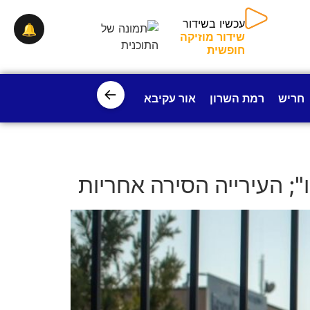
🔔
עכשיו בשידור
שידור מוזיקה חופשית
←
חריש
רמת השרון
אור עקיבא
פרדס חנה
ישובי עמק חפ
"; העירייה הסירה אחריות