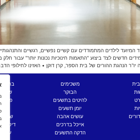
ד המיועד לילדים המתמודדים עם קשיים נפשיים, רגשיים והתנהגותיי
ידים חדשים לצד ביצוע "התאמות חינוכיות נכונות יותר" עבור חלק
יו"ר הנהגת ההורים של בית הספר, קרן דוקן • האזינו לחילופי הדבר
בית
משכימים
ברהנו 
א
ות
הבוקר
שש בת
רט
להיטים בתשעים
פותחי
ה
ות
יומן תשעים
שישי
ס
ורים
עושים אהבה
שישי ים
אייכל בדרכים
דיסק קל
א
הדקה התשעים
ערב י