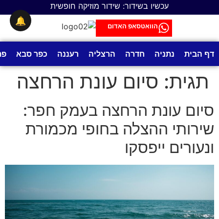
לתוכן
עכשיו בשידור: שידור מוזיקה חופשית
🔔
הוואטסאפ האדום
דף הבית
נתניה
חדרה
הרצליה
רעננה
כפר סבא
פת
תגית:
סיום עונת הרחצה
סיום עונת הרחצה בעמק חפר:
שירותי ההצלה בחופי מכמורת
ונעורים ייפסקו