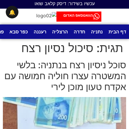
לתוכן
עכשיו בשידור: דיסק קלאב שואו
🔔
הוואטסאפ האדום
דף הבית
נתניה
חדרה
הרצליה
רעננה
כפר סבא
פת
תגית:
סיכול נסיון רצח
סוכל ניסיון רצח בנתניה: בלשי
המשטרה עצרו חוליה חמושה עם
אקדח טעון מוכן לירי