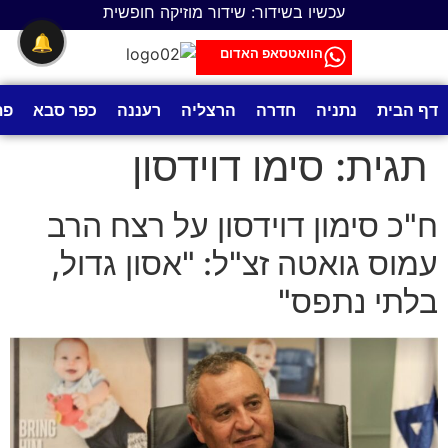
לתוכן
עכשיו בשידור: שידור מוזיקה חופשית
🔔
הוואטסאפ האדום
דף הבית
נתניה
חדרה
הרצליה
רעננה
כפר סבא
פת
תגית:
סימו דוידסון
ח"כ סימון דוידסון על רצח הרב
עמוס גואטה זצ"ל: "אסון גדול,
בלתי נתפס"