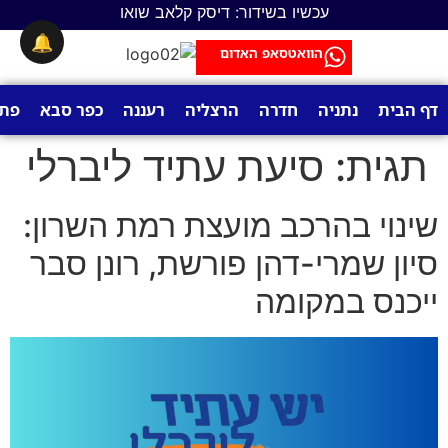
לתוכן
עכשיו בשידור: דיסק קלאב שואו
🔔
הוואטסאפ האדום
דף הבית
נתניה
חדרה
הרצליה
רעננה
כפר סבא
פתח
תגית:
סיעת עתיד ליברלי
שינוי בהרכב מועצת רמת השרון:
סיון שמרי-דהן פורשת, רונן סבר
ייכנס במקומה