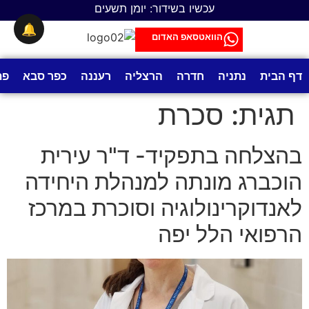
לתוכן
עכשיו בשידור: יומן תשעים
🔔
הוואטסאפ האדום
דף הבית
נתניה
חדרה
הרצליה
רעננה
כפר סבא
פת
תגית:
סכרת
בהצלחה בתפקיד- ד"ר עירית
הוכברג מונתה למנהלת היחידה
לאנדוקרינולוגיה וסוכרת במרכז
הרפואי הלל יפה