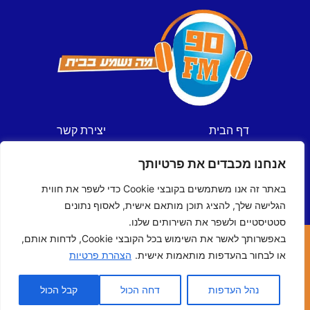
דף הבית
יצירת קשר
חדשות
תקנון אתר
אנחנו מכבדים את פרטיותך
ספורט
מדיניות פרטיות
תכניות
הצהרת נגישות
באתר זה אנו משתמשים בקובצי Cookie כדי לשפר את חווית
לוח שידורים
הגלישה שלך, להציג תוכן מותאם אישית, לאסוף נתונים
סטטיסטיים ולשפר את השירותים שלנו.
באפשרותך לאשר את השימוש בכל הקובצי Cookie, לדחות אותם,
כל הזכויות שמורות © ל- 90FM
או לבחור בהעדפות מותאמות אישית.
הצהרת פרטיות
האתר נבנה ע"י
מדיה-נט
מומחי האינטרנט של ישראל
נהל העדפות
דחה הכול
קבל הכול