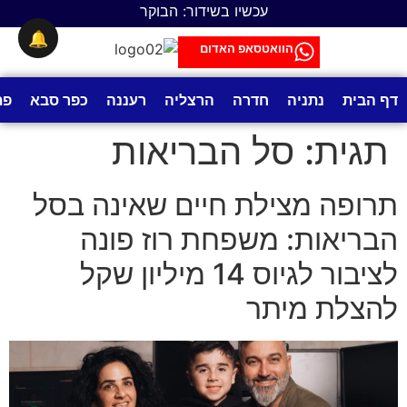
לתוכן
עכשיו בשידור: הבוקר
🔔
הוואטסאפ האדום
דף הבית
נתניה
חדרה
הרצליה
רעננה
כפר סבא
פת
תגית:
סל הבריאות
תרופה מצילת חיים שאינה בסל
הבריאות: משפחת רוז פונה
לציבור לגיוס 14 מיליון שקל
להצלת מיתר