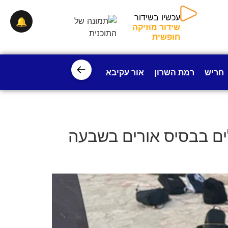
עכשיו בשידור
🔔
שידור מוזיקה
חופשית
←
חריש
רמת השרון
אור עקיבא
פרדס חנה
ישובי עמק חפ
ם בבסיס אורים בשבעה