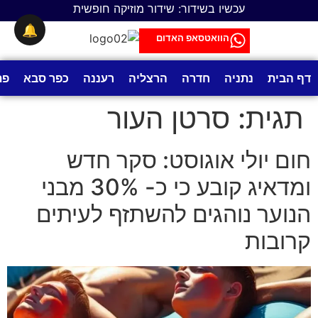
לתוכן
עכשיו בשידור: שידור מוזיקה חופשית
🔔
הוואטסאפ האדום
דף הבית
נתניה
חדרה
הרצליה
רעננה
כפר סבא
פת
תגית:
סרטן העור
חום יולי אוגוסט: סקר חדש
ומדאיג קובע כי כ- 30% מבני
הנוער נוהגים להשתזף לעיתים
קרובות