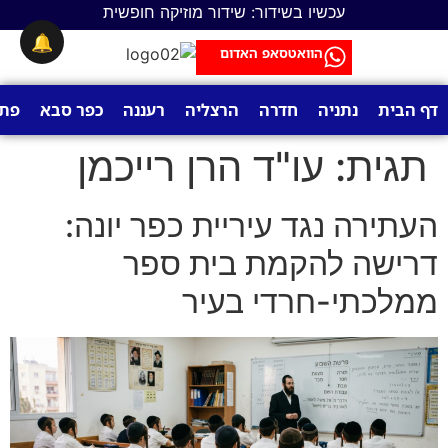
לתוכן
עכשיו בשידור: שידור מוזיקה חופשית
🔔
הוואטסאפ האדום
דף הבית
נתניה
חדרה
הרצליה
רעננה
כפר סבא
פתח
תגית:
עו"ד הרן רייכמן
העתירה נגד עיריית כפר יונה:
דרישה להקמת בית ספר
ממלכתי-חרדי בעיר