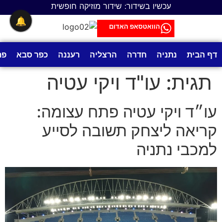
לתוכן
עכשיו בשידור: שידור מוזיקה חופשית
🔔
הוואטסאפ האדום
דף הבית
נתניה
חדרה
הרצליה
רעננה
כפר סבא
פת
תגית:
עו"ד ויקי עטיה
עו״ד ויקי עטיה פתח עצומה:
קריאה ליצחק תשובה לסייע
למכבי נתניה