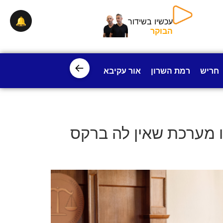
🔔
עכשיו בשידור
הבוקר
←
חריש
רמת השרון
אור עקיבא
פרדס חנה
ישובי עמק חפ
ו מערכת שאין לה ברקס