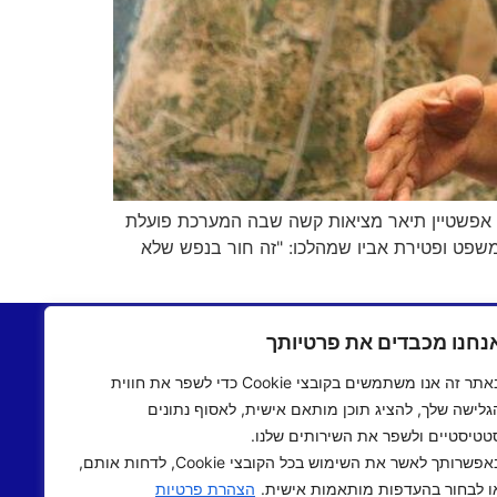
ד אפשטיין תיאר מציאות קשה שבה המערכת פועלת
משפט ופטירת אביו שמהלכו: "זה חור בנפש שלא
בתשעים
יצירת קשר
נחנו מכבדים את פרטיותך
שעים
תקנון אתר
באתר זה אנו משתמשים בקובצי Cookie כדי לשפר את חווית
ם שישי
מדיניות פרטיות
גלישה שלך, להציג תוכן מותאם אישית, לאסוף נתונים
 אישי
הצהרת נגישות
טטיסטיים ולשפר את השירותים שלנו.
 תיכוני
באפשרותך לאשר את השימוש בכל הקובצי Cookie, לדחות אותם,
אב שואו
ו לבחור בהעדפות מותאמות אישית.
הצהרת פרטיות