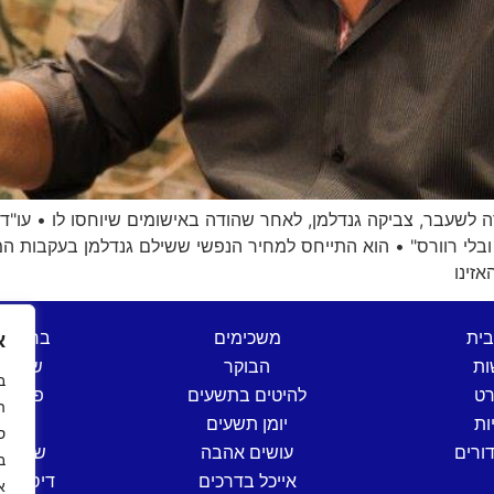
לשעבר, צביקה גנדלמן, לאחר שהודה באישומים שיוחסו לו • עו"
 ובלי רוורס" • הוא התייחס למחיר הנפשי ששילם גנדלמן בעקבות ה
אזינו
בית
משכימים
ברהנו 
א
ות
הבוקר
שש בת
רט
להיטים בתשעים
פותחי
ה
ות
יומן תשעים
שישי
ס
ורים
עושים אהבה
שישי ים
אייכל בדרכים
דיסק קל
א