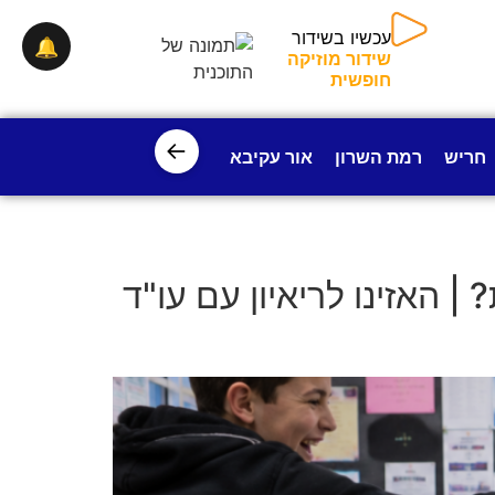
עכשיו בשידור
🔔
שידור מוזיקה
חופשית
←
חריש
רמת השרון
אור עקיבא
פרדס חנה
ישובי עמק חפ
 | האזינו לריאיון עם עו"ד