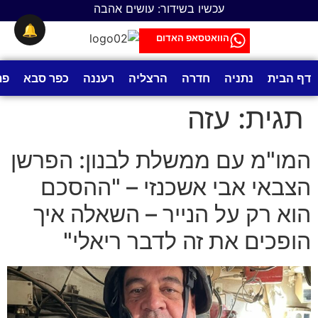
לתוכן
עכשיו בשידור: עושים אהבה
🔔
הוואטסאפ האדום
דף הבית
נתניה
חדרה
הרצליה
רעננה
כפר סבא
פת
תגית:
עזה
המו"מ עם ממשלת לבנון: הפרשן
הצבאי אבי אשכנזי – "ההסכם
הוא רק על הנייר – השאלה איך
הופכים את זה לדבר ריאלי"