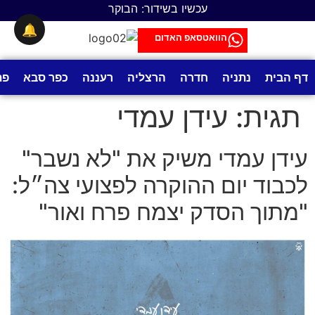
לתוכן
עכשיו בשידור: הבוקר
🔔
הוואטסאפ האדום
דף הבית
נתניה
חדרה
הרצליה
רעננה
כפר סבא
פת
תגית:
עידן עמדי
עידן עמדי משיק את "לא נשבר"
לכבוד יום ההוקרה לפצועי צה״ל:
"מתוך הסדק יצמח פרח ואור"