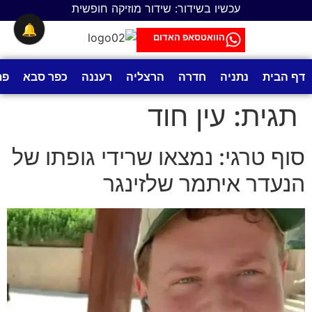
לתוכן
עכשיו בשידור: שידור מוזיקה חופשית
🔔
הוואטסאפ האדום
דף הבית
נתניה
חדרה
הרצליה
רעננה
כפר סבא
פת
תגית:
עין חוד
סוף טרגי: נמצאו שרידי גופתו של
הנעדר איתמר שלזינגר