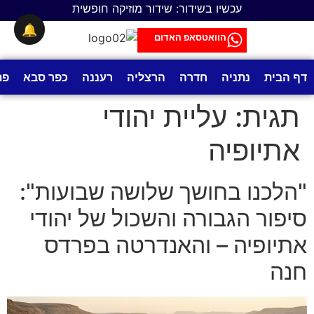
לתוכן
עכשיו בשידור: שידור מוזיקה חופשית
🔔
הוואטסאפ האדום
דף הבית
נתניה
חדרה
הרצליה
רעננה
כפר סבא
פת
תגית:
עליית יהודי
אתיופיה
"הלכנו בחושך שלושה שבועות":
סיפור הגבורה והשכול של יהודי
אתיופיה – והאנדרטה בפרדס
חנה