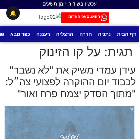
לתוכן
עכשיו בשידור: יומן תשעים
🔔
הוואטסאפ האדום
דף הבית
נתניה
חדרה
הרצליה
רעננה
כפר סבא
פת
תגית:
על קו הזינוק
עידן עמדי משיק את "לא נשבר"
לכבוד יום ההוקרה לפצועי צה״ל:
"מתוך הסדק יצמח פרח ואור"