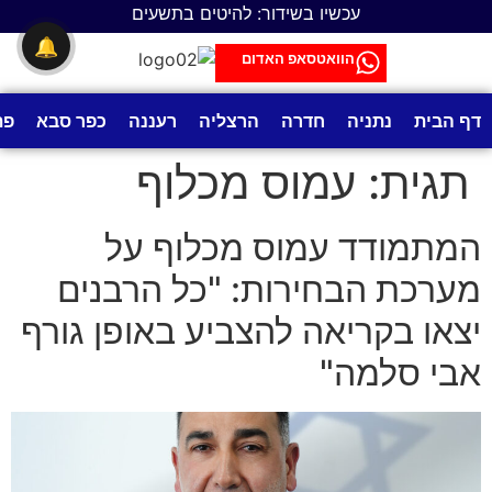
לתוכן
עכשיו בשידור: להיטים בתשעים
🔔
הוואטסאפ האדום
דף הבית
נתניה
חדרה
הרצליה
רעננה
כפר סבא
פת
תגית:
עמוס מכלוף
המתמודד עמוס מכלוף על
מערכת הבחירות: "כל הרבנים
יצאו בקריאה להצביע באופן גורף
אבי סלמה"