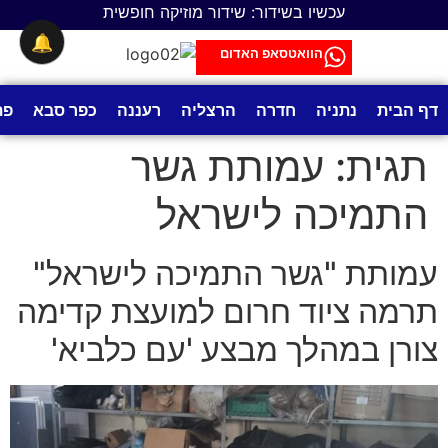
לתוכן
עכשיו בשידור: שידור מוזיקה חופשית
🔔
הוואטסאפ האדום
דף הבית
נתניה
חדרה
הרצליה
רעננה
כפר סבא
פת
תגית:
עמותת גשר
התמיכה לישראל
עמותת "גשר התמיכה לישראל"
תרמה ציוד חרום למועצת קדימה
צורן במהלך מבצע 'עם כלביא'