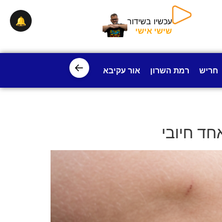
🔔
עכשיו בשידור
שישי אישי
←
חריש
רמת השרון
אור עקיבא
פרדס חנה
ישובי עמק חפ
חד חיובי