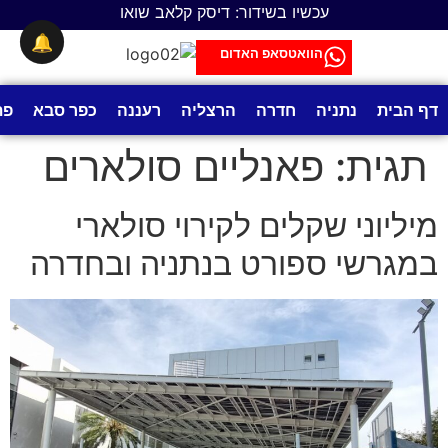
לתוכן
עכשיו בשידור: דיסק קלאב שואו
🔔
הוואטסאפ האדום
דף הבית
נתניה
חדרה
הרצליה
רעננה
כפר סבא
פת
תגית:
פאנליים סולארים
מיליוני שקלים לקירוי סולארי
במגרשי ספורט בנתניה ובחדרה