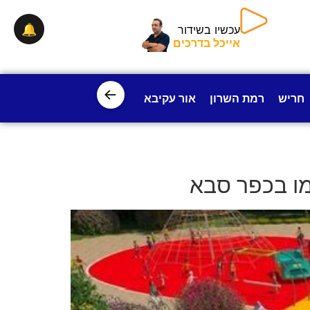
🔔
עכשיו בשידור
אייכל בדרכים
←
חריש
רמת השרון
אור עקיבא
פרדס חנה
ישובי עמק חפ
מו בכפר סבא