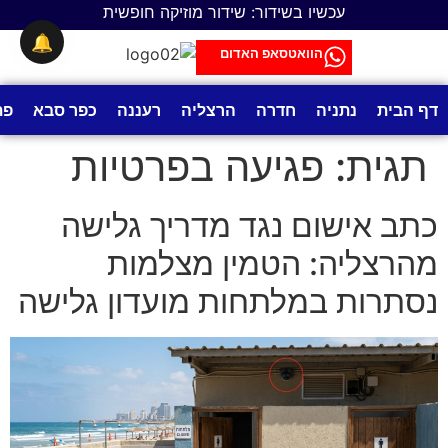
לתוכן
עכשיו בשידור: שידור מוזיקה חופשית
🔔
הוואטסאפ האדום
דף הבית
נתניה
חדרה
הרצליה
רעננה
כפר סבא
פת
תגית:
פגיעה בפרטיות
כתב אישום נגד מדריך גלישה
מהרצליה: הטמין מצלמות
נסתרות במלתחות מועדון גלישה