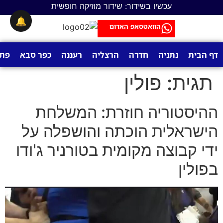
לתוכן
עכשיו בשידור: שידור מוזיקה חופשית
🔔
הוואטסאפ האדום
דף הבית
נתניה
חדרה
הרצליה
רעננה
כפר סבא
פתח
תגית:
פולין
ההיסטוריה חוזרת: המשלחת
הישראלית הוכתה והושפלה על
ידי קבוצה מקומית בטורניר ג'ודו
בפולין