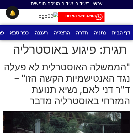
לתוכן
עכשיו בשידור: שידור מוזיקה חופשית
🔔
הוואטסאפ האדום
דף הבית
נתניה
חדרה
הרצליה
רעננה
כפר סבא
פת
תגית:
פיגוע באוסטרליה
"הממשלה האוסטרלית לא פעלה
נגד האנטישמיות הקשה הזו" –
ד"ר דני לאם, נשיא תנועת
המזרחי באוסטרליה מדבר