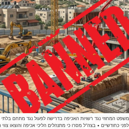
משפט המחוזי נגד רשויות האכיפה בדרישה לפעול נגד מתחם בלתי ח
פני כחודשיים • בצה"ל מסרו כי מתנהלים הליכי אכיפה והוצאו צווי