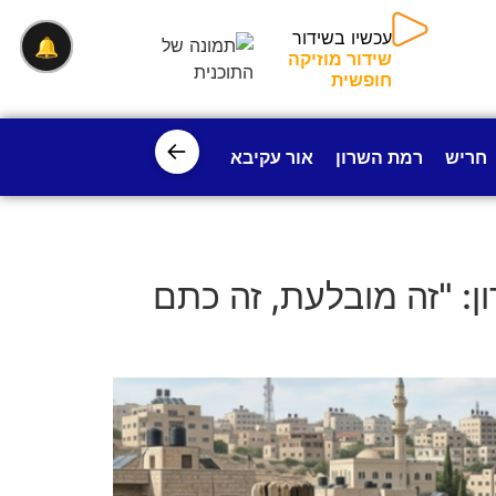
🔔
עכשיו בשידור
שידור מוזיקה חופשית
←
חריש
רמת השרון
אור עקיבא
פרדס חנה
ישובי עמק חפ
ן: "זה מובלעת, זה כתם