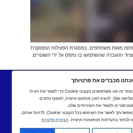
תתפו מאות משתתפים. במסגרת הפעילות הממוקדת
ציוד ההגברה שהשתמשו בו נתפס על ידי השוטרים.
בתשעים
יצירת קשר
נחנו מכבדים את פרטיותך
שעים
תקנון אתר
באתר זה אנו משתמשים בקובצי Cookie כדי לשפר את חווית
ם שישי
מדיניות פרטיות
גלישה שלך, להציג תוכן מותאם אישית, לאסוף נתונים
 אישי
הצהרת נגישות
טטיסטיים ולשפר את השירותים שלנו.
 תיכוני
באפשרותך לאשר את השימוש בכל הקובצי Cookie, לדחות אותם,
אב שואו
ו לבחור בהעדפות מותאמות אישית.
הצהרת פרטיות
שראלי