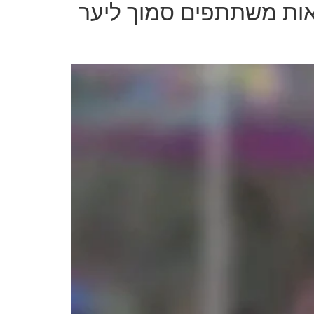
אות משתתפים סמוך ליער