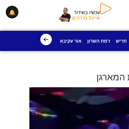
🔔
עכשיו בשידור
אייכל בדרכים
←
חריש
רמת השרון
אור עקיבא
פרדס חנה
ישובי עמק חפ
 המארגן