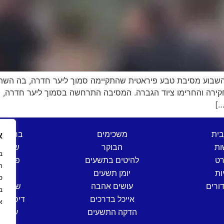
 השבוע מסיבת טבע פיראטית שהתקיימה סמוך ליער חדרה, בה הש
קירה והחרימו ציוד הגברה. המסיבה התרחשה בסמוך ליער חדרה, ו
בית
משכימים
ברהנו 
א
ות
הבוקר
שש בת
רט
להיטים בתשעים
פותחי
ה
ות
יומן תשעים
שישי
ס
ורים
עושים אהבה
שישי ים
אייכל בדרכים
דיסק קל
א
הדקה התשעים
ערב י